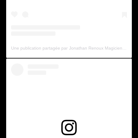
Une publication partagée par Jonathan Renoux Magicien (@jonathanmagicien)